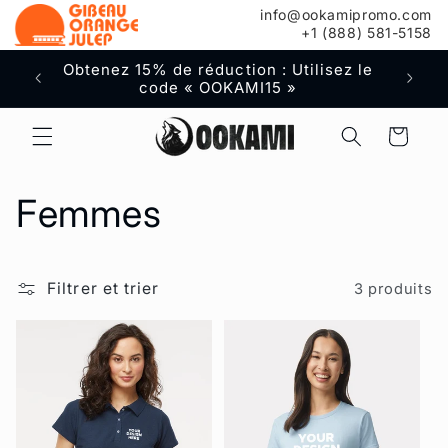
info@ookamipromo.com
au
+1 (888) 581-5158
contenu
Obtenez 15% de réduction : Utilisez le
Livr
code « OOKAMI15 »
co
Panier
C
Femmes
o
Filtrer et trier
3 produits
l
l
e
c