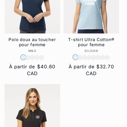
t
i
o
Polo doux au toucher
T-shirt Ultra Cotton®
pour femme
pour femme
n
M&O
Fournisseur :
GILDAN
Fournisseur :
:
Prix
À partir de $40.60
Prix
À partir de $32.70
habituel
CAD
habituel
CAD