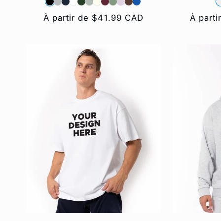
Prix
À partir de $41.99 CAD
Prix
À part
habituel
habitue