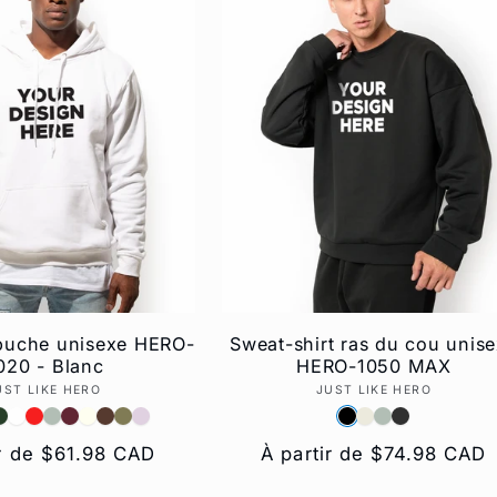
puche unisexe HERO-
Sweat-shirt ras du cou unis
020 - Blanc
HERO-1050 MAX
UST LIKE HERO
Fournisseur :
JUST LIKE HERO
Fournisseur :
ir de $61.98 CAD
Prix
À partir de $74.98 CAD
l
habituel