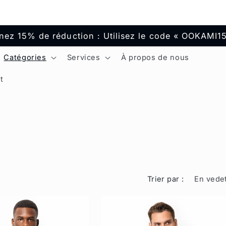
nez 15% de réduction : Utilisez le code « OOKAMI1
Catégories
Services
À propos de nous
t
Trier par :