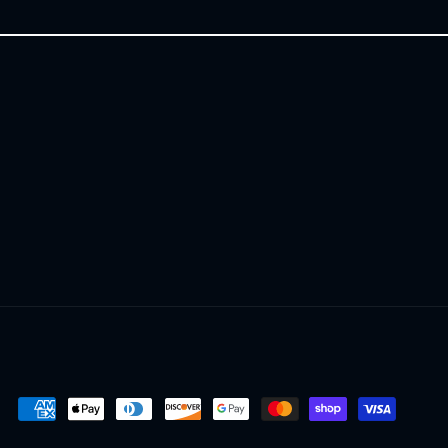
inkedin
Moyens
de