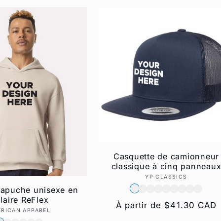
Casquette de camionneur
classique à cinq panneau
YP CLASSICS
Fournisseur :
capuche unisexe en
laire ReFlex
Prix
À partir de $41.30 CAD
RICAN APPAREL
Fournisseur :
habituel