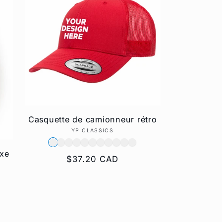
n
Casquette de camionneur rétro
YP CLASSICS
Fournisseur :
exe
Prix
$37.20 CAD
habituel