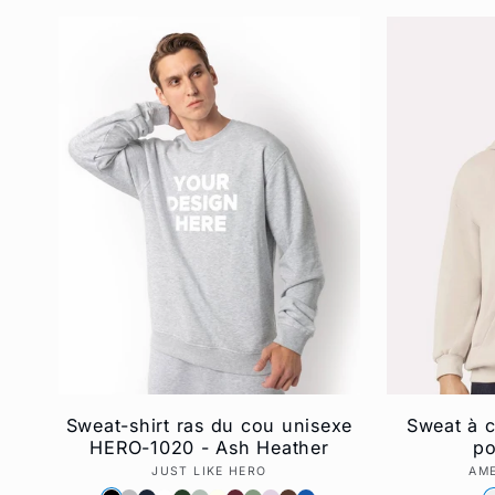
Sweat-shirt ras du cou unisexe
Sweat à 
HERO-1020 - Ash Heather
po
JUST LIKE HERO
Fournisseur :
AME