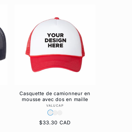
Casquette de camionneur en
x
mousse avec dos en maille
VALUCAP
Fournisseur :
Prix
$33.30 CAD
habituel