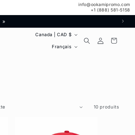
info@ookamipromo.com
+1 (888) 581-5158
5 »
P
Canada | CAD $
Connexion
Panier
a
L
Français
y
a
s
n
/
g
r
u
é
e
10 produits
g
i
o