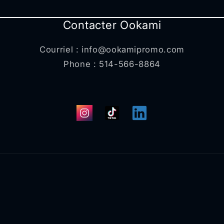
Contacter Ookami
Courriel : info@ookamipromo.com
Phone : 514-566-8864
Instagram
TikTok
Translation
missing:
fr.general.social.links.l