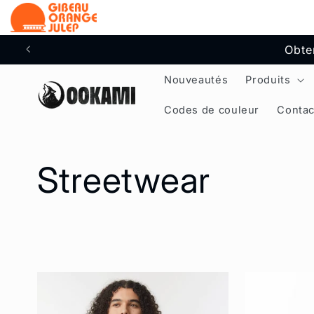
au
contenu
Obte
Nouveautés
Produits
Codes de couleur
Contac
C
Streetwear
o
l
l