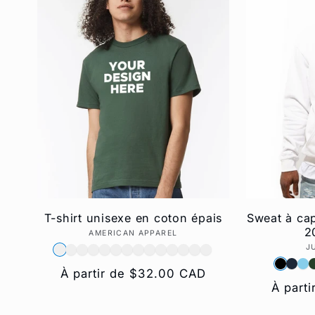
e
c
t
i
o
T-shirt unisexe en coton épais
Sweat à ca
2
AMERICAN APPAREL
Fournisseur :
n
J
Prix
À partir de $32.00 CAD
:
Prix
À part
habituel
habitue