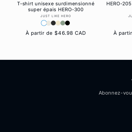
T-shirt unisexe surdimensionné
HERO-205
super épais HERO-300
JUST LIKE HERO
Fournisseur :
J
Prix
À partir de $46.98 CAD
Prix
À part
habituel
habitue
Abonnez-vous