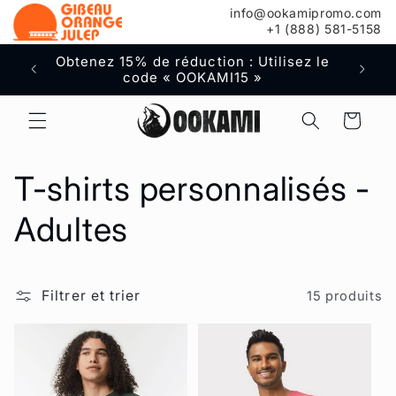
info@ookamipromo.com
au
+1 (888) 581-5158
contenu
Obtenez 15% de réduction : Utilisez le
Livr
code « OOKAMI15 »
co
Panier
C
T-shirts personnalisés -
o
Adultes
l
Filtrer et trier
15 produits
l
e
c