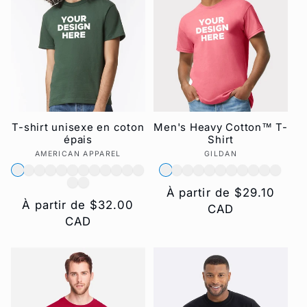
t
i
o
n
T-shirt unisexe en coton
Men's Heavy Cotton™ T-
épais
Shirt
:
AMERICAN APPAREL
Fournisseur :
GILDAN
Fournisseur :
Prix
À partir de $29.10
Prix
À partir de $32.00
habituel
CAD
habituel
CAD