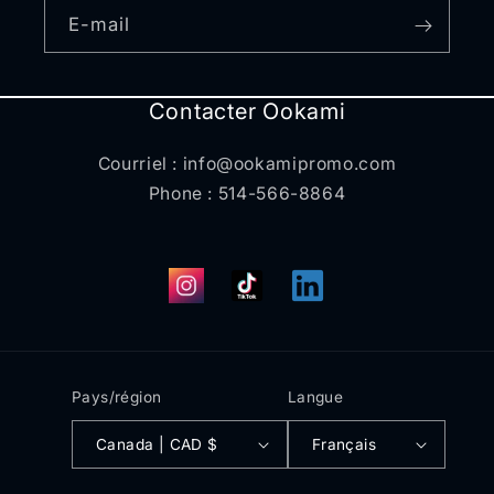
E-mail
Contacter Ookami
Courriel : info@ookamipromo.com
Phone : 514-566-8864
Instagram
TikTok
Translation
missing:
fr.general.social.links.l
Pays/région
Langue
Canada | CAD $
Français