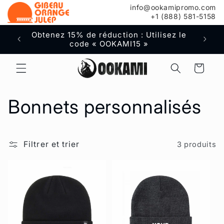
info@ookamipromo.com
au
+1 (888) 581-5158
contenu
Obtenez 15% de réduction : Utilisez le
Livr
code « OOKAMI15 »
co
Panier
C
Bonnets personnalisés
o
Filtrer et trier
3 produits
l
l
e
c