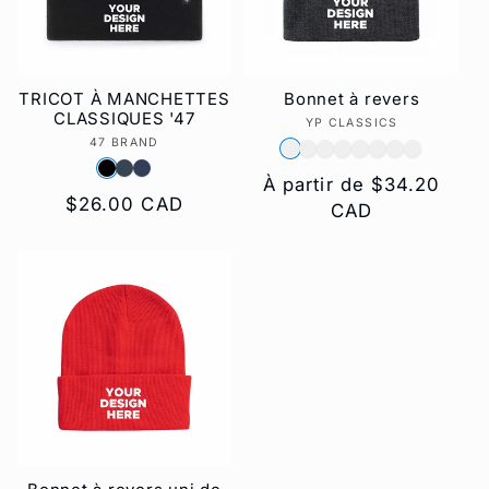
t
i
TRICOT À MANCHETTES
Bonnet à revers
CLASSIQUES '47
YP CLASSICS
Fournisseur :
o
47 BRAND
Fournisseur :
n
Prix
À partir de $34.20
Prix
$26.00 CAD
habituel
CAD
habituel
: